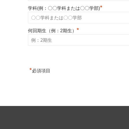
*
学科(例：〇〇学科または〇〇学部)
*
何回期生（例：2期生）
*
必須項目