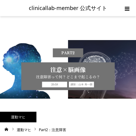
clinicallab-member 公式サイト
ホーム
ご入会の流れ
新規登録
clinicallab-memberログイン
お問い合わせ
利用規約
運動マヒ
運動マヒ
Part2：注意障害
ム