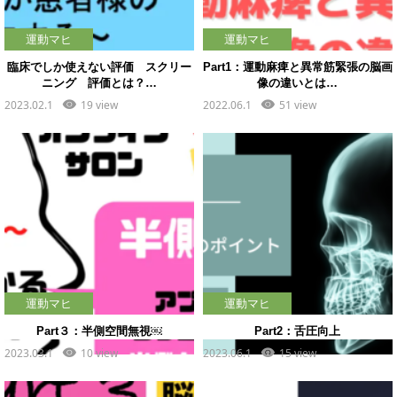
運動マヒ
運動マヒ
臨床でしか使えない評価 スクリー
Part1：運動麻痺と異常筋緊張の脳画
ニング 評価とは？…
像の違いとは…
2023.02.1
19 view
2022.06.1
51 view
運動マヒ
運動マヒ
Part３：半側空間無視￼
Part2：舌圧向上
2023.03.1
10 view
2023.06.1
15 view