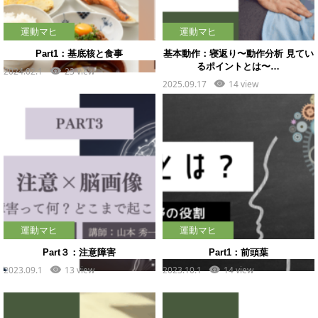
運動マヒ
運動マヒ
Part1：基底核と食事
基本動作：寝返り〜動作分析 見てい
るポイントとは〜…
2024.02.1
23 view
2025.09.17
14 view
運動マヒ
運動マヒ
Part３：注意障害
Part1：前頭葉
2023.09.1
13 view
2023.10.1
14 view