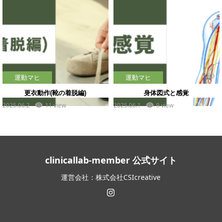
運動マヒ
運動マヒ
更衣動作(靴の着脱編)
身体図式と感覚
2025.06.2
11 view
2025.06.1
9 view
clinicallab-member 公式サイト
運営会社：株式会社CSIcreative