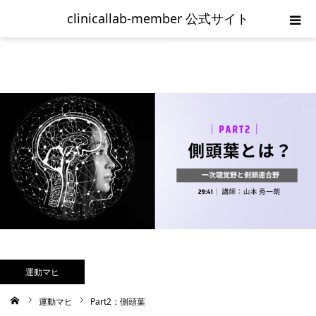
clinicallab-member 公式サイト
ホーム
ご入会の流れ
新規登録
clinicallab-memberログイン
お問い合わせ
利用規約
運動マヒ
運動マヒ
Part2：側頭葉
ム