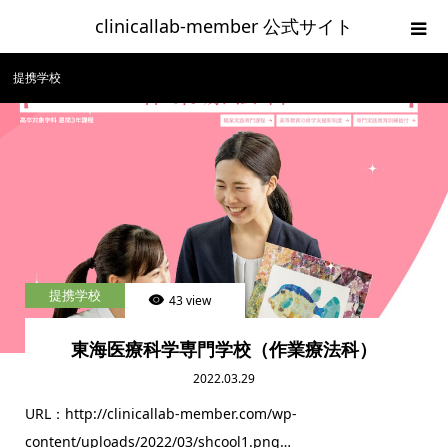
clinicallab-member 公式サイト
提携学校
ホーム
ご入会の流れ
新規登録
clinicallab-memberログイン
提携学校
43 view
お問い合わせ
東海医療科学専門学校（作業療法科）
利用規約
2022.03.29
URL：http://clinicallab-member.com/wp-
content/uploads/2022/03/shcool1.png…