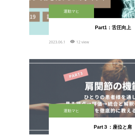
運動マヒ
Part1：舌圧向上
2023.06.1
12 view
運動マヒ
Part３：座位と肩