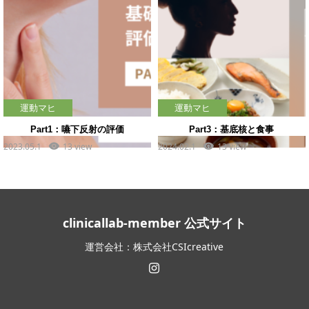
運動マヒ
運動マヒ
Part1：嚥下反射の評価
Part3：基底核と食事
2023.05.1
13 view
2024.02.1
13 view
clinicallab-member 公式サイト
運営会社：株式会社CSIcreative