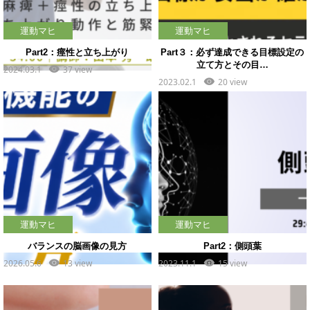
運動マヒ
運動マヒ
Part2：痙性と立ち上がり
Part３：必ず達成できる目標設定の
立て方とその目…
2024.03.1
37 view
2023.02.1
20 view
運動マヒ
運動マヒ
バランスの脳画像の見方
Part2：側頭葉
2026.05.6
13 view
2023.11.1
15 view