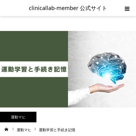
clinicallab-member 公式サイト
ホーム
ご入会の流れ
新規登録
clinicallab-memberログイン
お問い合わせ
利用規約
運動マヒ
運動マヒ
運動学習と手続き記憶
ム