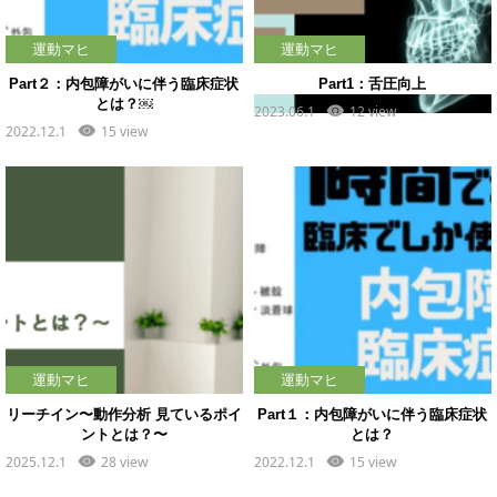
運動マヒ
運動マヒ
Part２：内包障がいに伴う臨床症状
Part1：舌圧向上
とは？￼
2023.06.1
12 view
2022.12.1
15 view
運動マヒ
運動マヒ
リーチイン〜動作分析 見ているポイ
Part１：内包障がいに伴う臨床症状
ントとは？〜
とは？
2025.12.1
28 view
2022.12.1
15 view