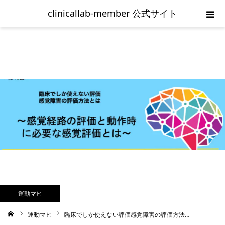
clinicallab-member 公式サイト
ホーム
ご入会の流れ
新規登録
clinicallab-memberログイン
お問い合わせ
利用規約
運動マヒ
運動マヒ
臨床でしか使えない評価感覚障害の評価方法…
ム