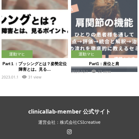
運動マヒ
運動マヒ
Part１：プッシングとは？姿勢定位
Part1：座位と肩
障害とは。見る…
2023.12.1
22 view
2023.01.1
31 view
clinicallab-member 公式サイト
運営会社：株式会社CSIcreative