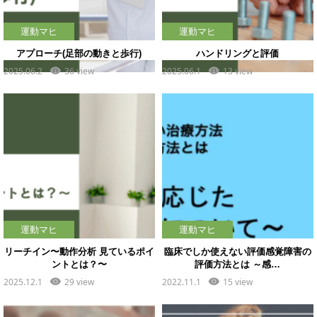
運動マヒ
運動マヒ
アプローチ(足部の動きと歩行)
ハンドリングと評価
2025.06.2
36 view
2025.06.1
13 view
運動マヒ
運動マヒ
リーチイン〜動作分析 見ているポイ
臨床でしか使えない評価感覚障害の
ントとは？〜
評価方法とは ～感…
2025.12.1
29 view
2022.11.1
15 view