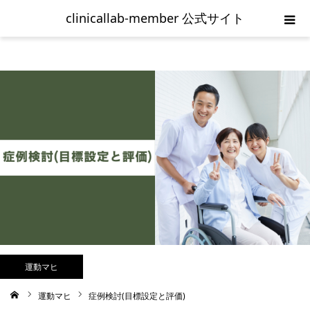
clinicallab-member 公式サイト
ホーム
ご入会の流れ
新規登録
clinicallab-memberログイン
お問い合わせ
利用規約
運動マヒ
運動マヒ
症例検討(目標設定と評価)
ム