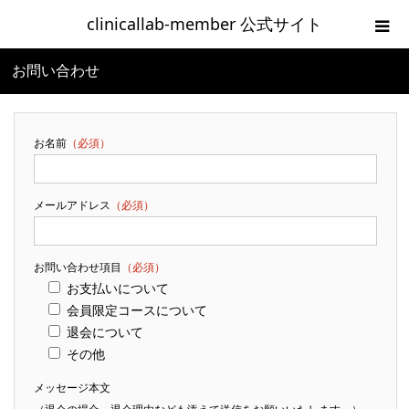
clinicallab-member 公式サイト
お問い合わせ
ホーム
ご入会の流れ
お名前
（必須）
新規登録
メールアドレス
（必須）
clinicallab-memberログイン
お問い合わせ項目
（必須）
お問い合わせ
お支払いについて
会員限定コースについて
退会について
利用規約
その他
メッセージ本文